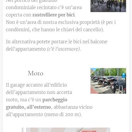
Nel portico del giardino
condominiale recintato c'è un'area
coperta con
rastrelliere per bici
.
Non è un'area di nostra esclusiva proprietà (è per i
condòmini, che hanno le chiavi del cancello).
In alternativa potete portare le bici nel balcone
dell'appartamento
(c'è l'ascensore)
.
🏍️
🛵 Moto
Il garage accanto all'edificio
dell'appartamento non accetta
moto, ma c'è un
parcheggio
gratuito, all'esterno
, abbastanza vicino
all'appartamento (meno di 200 m).