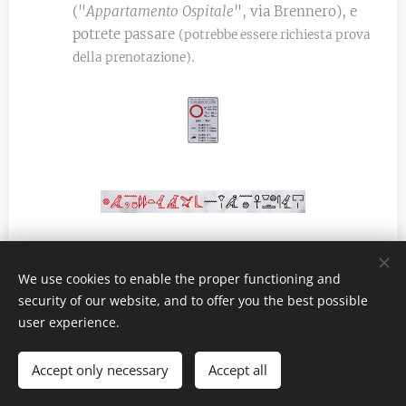
("
Appartamento Ospitale
", via Brennero), e
potrete passare
(potrebbe essere richiesta prova
.
della prenotazione)
👆
We use cookies to enable the proper functioning and
security of our website, and to offer you the best possible
user experience.
Via Brennero, 28 - 39100 Bolzano 🇮🇹
CIN: IT021008B498O2JWMI
Accept only necessary
Accept all
© Anna Nardon - Tutti i diritti riservati