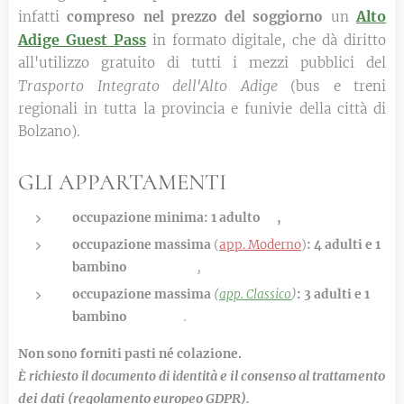
Alto
infatti
compreso nel prezzo del soggiorno
un
Adige Guest Pass
in formato digitale, che dà diritto
all'utilizzo gratuito di tutti i mezzi pubblici del
Trasporto Integrato dell'Alto Adige
(bus e treni
regionali in tutta la provincia e funivie della città di
Bolzano).
GLI APPARTAMENTI
occupazione minima: 1 adulto
,
🧑
occupazione massima
(
app. Moderno
)
: 4 adulti e 1
bambino
,
🧑🧑🧑🧑👶
occupazione massima
(
app. Classico
)
: 3
adulti e 1
bambino
.
🧑🧑🧑👶
Non sono forniti pasti né colazione.
à e il
consenso al trattamento
È richiesto il documento di identit
dei dati (regolamento europeo GDPR).