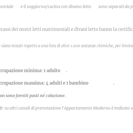
moniale
🛏
e il soggiorno/cucina con divano letto
🛋
sono separati da p
assi dei nostri letti matrimoniali e divani letto hanno la certifi
le siano testati rispetto a una lista di oltre 1.000 sostanze chimiche, per limi
ccupazione minima: 1 adulto
.
🧑
ccupazione massima: 4 adulti e 1 bambino
.
🧑🧑🧑🧑👶
on sono forniti pasti né colazione.
B: su altri canali di prenotazione l'Appartamento Moderno è indicat