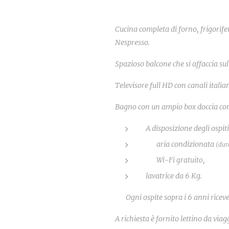
Cucina completa di forno, frigorifer
Nespresso.
Spazioso balcone che si affaccia su
Televisore full HD con canali italian
Bagno con un ampio box doccia con
A disposizione degli ospit
❄
aria condizionata
(dur
🛜
Wi-Fi gratuito,
lavatrice da 6 Kg.
🆓
Ogni ospite sopra i 6 anni ricev
A richiesta è fornito lettino da via