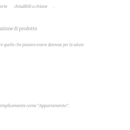
orte
🚪
chiudibili a chiave
🗝
.
cazione di prodotto
tare quelle che possono essere dannose per la salute
o semplicemente come "Appartamento".