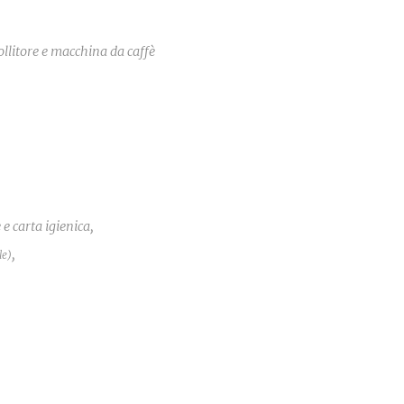
ollitore e macchina da caffè
e carta igienica,
,
le)