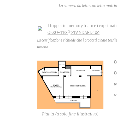
La camera da letto con letto matri
I topper in memory foam e i coprimater
®
OEKO-TEX
STANDARD 100
.
La certificazione richiede che i prodotti a base tessi
umana.
O
O
N
N
Pianta (a solo fine illustrativo)