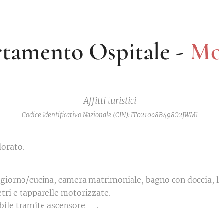
tamento Ospitale -
Mo
Affitti turistici
Codice Identificativo Nazionale (CIN): IT021008B498O2JWMI
orato.
giorno/cucina, camera matrimoniale, bagno con doccia, la
etri e tapparelle motorizzate.
ile tramite ascensore 🛗.