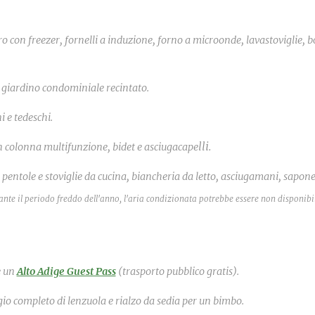
o con freezer, fornelli a induzione, forno a microonde, lavastoviglie, b
l giardino condominiale recintato.
i e tedeschi.
l
li.
 colonna multifunzione, bidet e asciugacape
i pentole e stoviglie da cucina, biancheria da letto, asciugamani, sapone 
ante il periodo freddo dell'anno, l'aria condizionata potrebbe essere non disponibi
e un
Alto Adige Guest Pass
(trasporto pubbl
ico gratis).
ggio completo di lenzuola e rialzo da sedia per un bimbo.